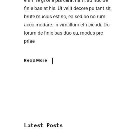
enim re gi one pla cerat nam, ad huc de
finie bas at his. Ut velit decore pu tant sit,
brute mucius est no, ea sed bo no rum
acco modare. In vim illum effi ciendi. Do
lorum de finie bas duo eu, modus pro
priae
Read More
Latest Posts