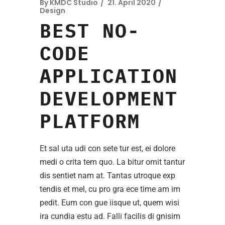
By
KMDC Studio
21. April 2020
Design
BEST NO-
CODE
APPLICATION
DEVELOPMENT
PLATFORM
Et sal uta udi con sete tur est, ei dolore
medi o crita tem quo. La bitur omit tantur
dis sentiet nam at. Tantas utroque exp
tendis et mel, cu pro gra ece time am im
pedit. Eum con gue iisque ut, quem wisi
ira cundia estu ad. Falli facilis di gnisim