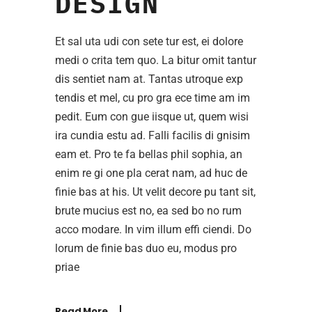
DESIGN
Et sal uta udi con sete tur est, ei dolore
medi o crita tem quo. La bitur omit tantur
dis sentiet nam at. Tantas utroque exp
tendis et mel, cu pro gra ece time am im
pedit. Eum con gue iisque ut, quem wisi
ira cundia estu ad. Falli facilis di gnisim
eam et. Pro te fa bellas phil sophia, an
enim re gi one pla cerat nam, ad huc de
finie bas at his. Ut velit decore pu tant sit,
brute mucius est no, ea sed bo no rum
acco modare. In vim illum effi ciendi. Do
lorum de finie bas duo eu, modus pro
priae
Read More