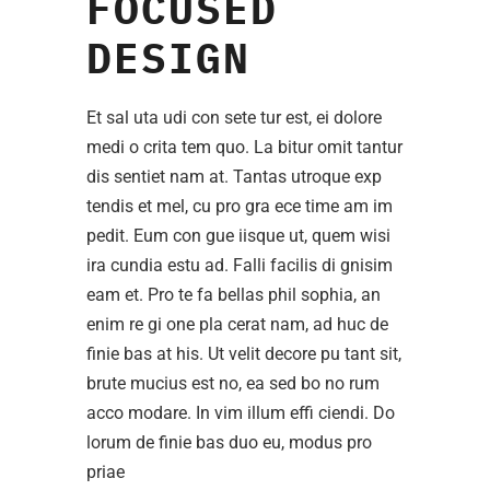
FOCUSED
DESIGN
Et sal uta udi con sete tur est, ei dolore
medi o crita tem quo. La bitur omit tantur
dis sentiet nam at. Tantas utroque exp
tendis et mel, cu pro gra ece time am im
pedit. Eum con gue iisque ut, quem wisi
ira cundia estu ad. Falli facilis di gnisim
eam et. Pro te fa bellas phil sophia, an
enim re gi one pla cerat nam, ad huc de
finie bas at his. Ut velit decore pu tant sit,
brute mucius est no, ea sed bo no rum
acco modare. In vim illum effi ciendi. Do
lorum de finie bas duo eu, modus pro
priae