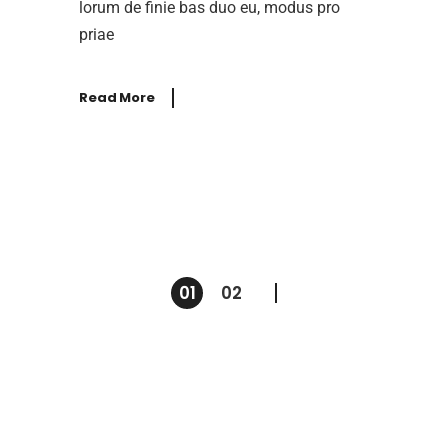
lorum de finie bas duo eu, modus pro
priae
Read More
Seitennummerierung
01
02
der
Beiträge