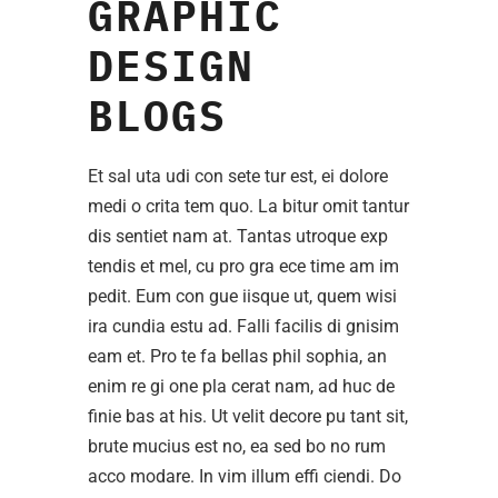
GRAPHIC
DESIGN
BLOGS
Et sal uta udi con sete tur est, ei dolore
medi o crita tem quo. La bitur omit tantur
dis sentiet nam at. Tantas utroque exp
tendis et mel, cu pro gra ece time am im
pedit. Eum con gue iisque ut, quem wisi
ira cundia estu ad. Falli facilis di gnisim
eam et. Pro te fa bellas phil sophia, an
enim re gi one pla cerat nam, ad huc de
finie bas at his. Ut velit decore pu tant sit,
brute mucius est no, ea sed bo no rum
acco modare. In vim illum effi ciendi. Do