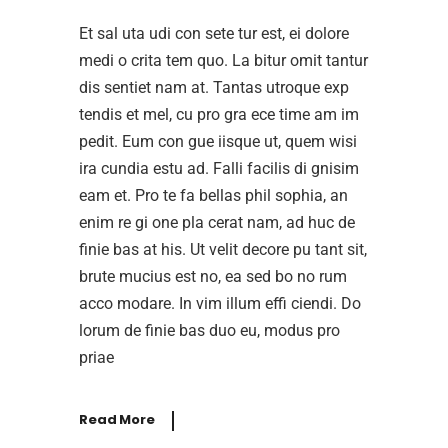
Et sal uta udi con sete tur est, ei dolore
medi o crita tem quo. La bitur omit tantur
dis sentiet nam at. Tantas utroque exp
tendis et mel, cu pro gra ece time am im
pedit. Eum con gue iisque ut, quem wisi
ira cundia estu ad. Falli facilis di gnisim
eam et. Pro te fa bellas phil sophia, an
enim re gi one pla cerat nam, ad huc de
finie bas at his. Ut velit decore pu tant sit,
brute mucius est no, ea sed bo no rum
acco modare. In vim illum effi ciendi. Do
lorum de finie bas duo eu, modus pro
priae
Read More