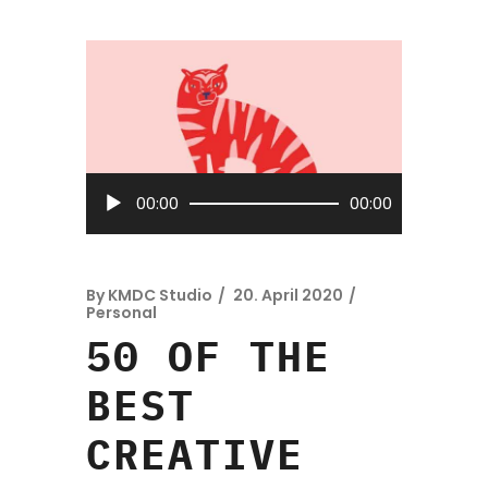
Audio-
00:00
00:00
Player
By
KMDC Studio
20. April 2020
Personal
50 OF THE
BEST
CREATIVE